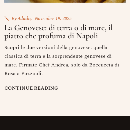
By
Admin
Novembre 19, 2025
La Genovese: di terra o di mare, il
piatto che profuma di Napoli
Scopri le due versioni della genovese: quella
classica di terra e la sorprendente genovese di
Prenota un Tavolo
mare. Firmate Chef Andrea, solo da Boccuccia di
Ricorda che il Sabato l'ultima
Rosa a Pozzuoli.
prenotazione disponibile è alle ore
20.15 dalle 20.15 nessun tavolo è a
disposizione per prenotazioni.
C
O
N
T
I
N
U
E
R
E
A
D
I
N
G
Nome
Numero di Persone