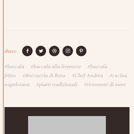
share:
#
baccalà
#
baccalà alla livornese
#
baccalà
fritto
#
Boccuccia di Rosa
#
Chef Andrea
#
cucina
napoletana
#
piatti tradizionali
#
ristorante di mare