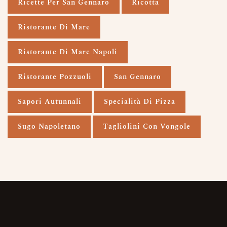
Ricette Per San Gennaro
Ricotta
Ristorante Di Mare
Ristorante Di Mare Napoli
Ristorante Pozzuoli
San Gennaro
Sapori Autunnali
Specialità Di Pizza
Sugo Napoletano
Tagliolini Con Vongole