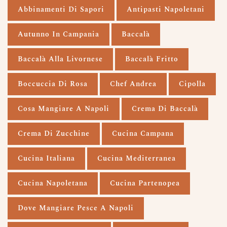
Abbinamenti Di Sapori
Antipasti Napoletani
Autunno In Campania
Baccalà
Baccalà Alla Livornese
Baccalà Fritto
Boccuccia Di Rosa
Chef Andrea
Cipolla
Cosa Mangiare A Napoli
Crema Di Baccalà
Crema Di Zucchine
Cucina Campana
Cucina Italiana
Cucina Mediterranea
Cucina Napoletana
Cucina Partenopea
Dove Mangiare Pesce A Napoli