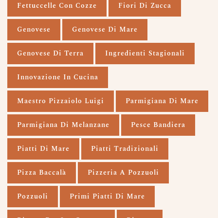
Fettuccelle Con Cozze
Fiori Di Zucca
Genovese
Genovese Di Mare
Genovese Di Terra
Ingredienti Stagionali
Innovazione In Cucina
Maestro Pizzaiolo Luigi
Parmigiana Di Mare
Parmigiana Di Melanzane
Pesce Bandiera
Piatti Di Mare
Piatti Tradizionali
Pizza Baccalà
Pizzeria A Pozzuoli
Pozzuoli
Primi Piatti Di Mare