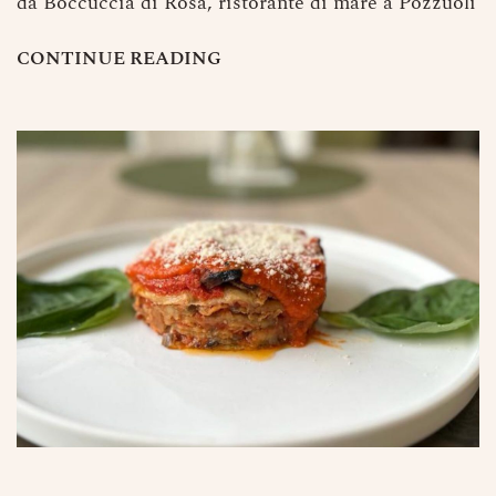
da Boccuccia di Rosa, ristorante di mare a Pozzuoli
C
O
N
T
I
N
U
E
R
E
A
D
I
N
G