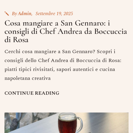
By
Admin
Settembre 19, 2025
Cosa mangiare a San Gennaro: i
consigli di Chef Andrea da Boccuccia
di Rosa
Cerchi cosa mangiare a San Gennaro? Scopri i
consigli dello Chef Andrea di Boccuccia di Rosa:
piatti tipici rivisitati, sapori autentici e cucina
napoletana creativa
C
O
N
T
I
N
U
E
R
E
A
D
I
N
G