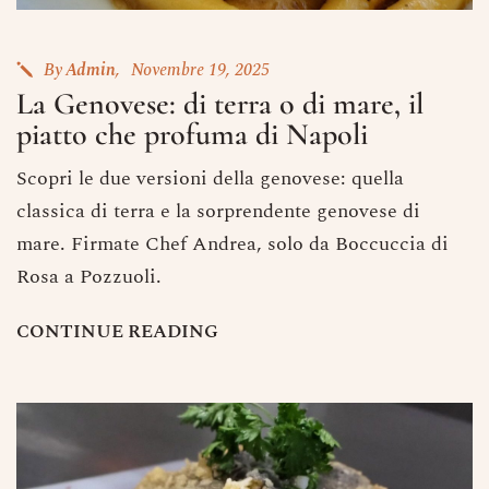
By
Admin
Novembre 19, 2025
La Genovese: di terra o di mare, il
piatto che profuma di Napoli
Scopri le due versioni della genovese: quella
classica di terra e la sorprendente genovese di
mare. Firmate Chef Andrea, solo da Boccuccia di
Rosa a Pozzuoli.
C
O
N
T
I
N
U
E
R
E
A
D
I
N
G