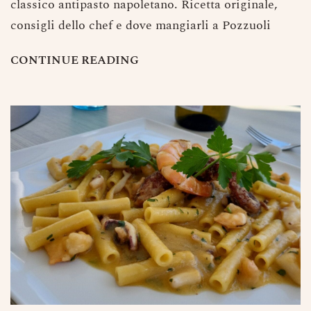
classico antipasto napoletano. Ricetta originale,
consigli dello chef e dove mangiarli a Pozzuoli
Prenota
C
O
N
T
I
N
U
E
R
E
A
D
I
N
G