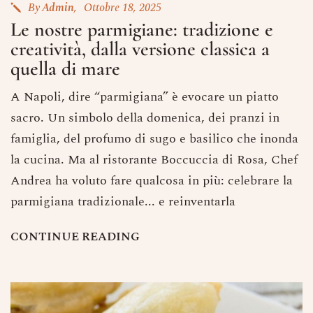
By
Admin
Ottobre 18, 2025
Le nostre parmigiane: tradizione e
creatività, dalla versione classica a
quella di mare
A Napoli, dire “parmigiana” è evocare un piatto
sacro. Un simbolo della domenica, dei pranzi in
famiglia, del profumo di sugo e basilico che inonda
la cucina. Ma al ristorante Boccuccia di Rosa, Chef
Andrea ha voluto fare qualcosa in più: celebrare la
parmigiana tradizionale... e reinventarla
C
O
N
T
I
N
U
E
R
E
A
D
I
N
G
Prenota un Tavolo