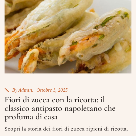
Ricorda che il Sabato l'ultima
prenotazione disponibile è alle ore
20.15 dalle 20.15 nessun tavolo è a
disposizione per prenotazioni.
Nome
Numero di Persone
Numero di Cellulare
E-Mail
By
Admin
Ottobre 3, 2025
Fiori di zucca con la ricotta: il
classico antipasto napoletano che
Data
profuma di casa
Scopri la storia dei fiori di zucca ripieni di ricotta,
Ora