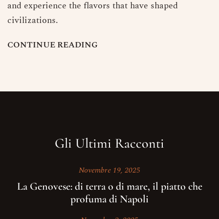
and experience the flavors that have shaped
civilizations.
C
O
N
T
I
N
U
E
R
E
A
D
I
N
G
Gli Ultimi Racconti
Novembre 19, 2025
La Genovese: di terra o di mare, il piatto che
profuma di Napoli