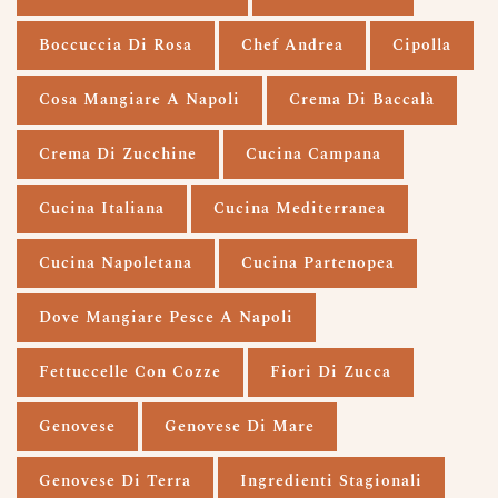
Boccuccia Di Rosa
Chef Andrea
Cipolla
Cosa Mangiare A Napoli
Crema Di Baccalà
Crema Di Zucchine
Cucina Campana
Cucina Italiana
Cucina Mediterranea
Cucina Napoletana
Cucina Partenopea
Dove Mangiare Pesce A Napoli
Fettuccelle Con Cozze
Fiori Di Zucca
Genovese
Genovese Di Mare
Genovese Di Terra
Ingredienti Stagionali