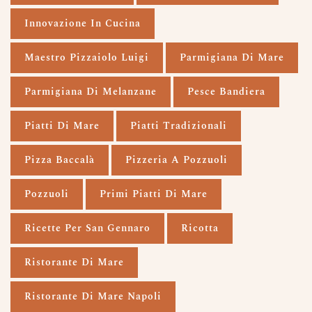
Innovazione In Cucina
Maestro Pizzaiolo Luigi
Parmigiana Di Mare
Parmigiana Di Melanzane
Pesce Bandiera
Piatti Di Mare
Piatti Tradizionali
Pizza Baccalà
Pizzeria A Pozzuoli
Pozzuoli
Primi Piatti Di Mare
Ricette Per San Gennaro
Ricotta
Ristorante Di Mare
Ristorante Di Mare Napoli