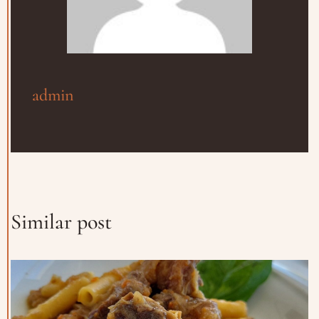
Prenota un Tavolo
admin
Ricorda che il Sabato l'ultima
prenotazione disponibile è alle ore
20.15 dalle 20.15 nessun tavolo è a
disposizione per prenotazioni.
Nome
Similar post
Numero di Persone
Numero di Cellulare
E-Mail