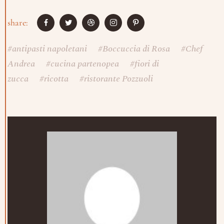
share:
#
antipasti napoletani
#
Boccuccia di Rosa
#
Chef
Andrea
#
cucina partenopea
#
fiori di
zucca
#
ricotta
#
ristorante Pozzuoli