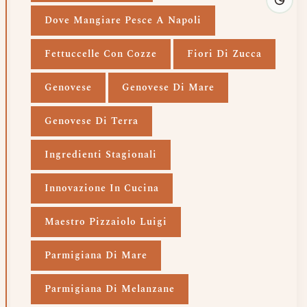
Dove Mangiare Pesce A Napoli
Fettuccelle Con Cozze
Fiori Di Zucca
Genovese
Genovese Di Mare
Genovese Di Terra
Ingredienti Stagionali
Innovazione In Cucina
Maestro Pizzaiolo Luigi
Parmigiana Di Mare
Parmigiana Di Melanzane