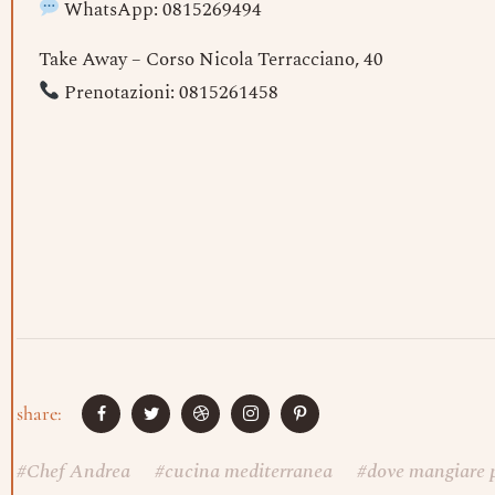
WhatsApp: 0815269494
Take Away – Corso Nicola Terracciano, 40
Prenotazioni: 0815261458
share:
#
Chef Andrea
#
cucina mediterranea
#
dove mangiare 