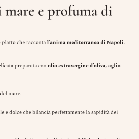
i mare e profuma di
 piatto che racconta
l’anima mediterranea di Napoli
.
Prenota un Tavolo
elicata preparata con
olio extravergine d’oliva, aglio
Ricorda che il Sabato l'ultima prenotazione
disponibile è alle ore 20.15 dalle 20.15 nessun
tavolo è a disposizione per prenotazioni.
Nome
 del mare.
le e dolce che bilancia perfettamente la sapidità dei
Numero di Persone
Numero di Cellulare