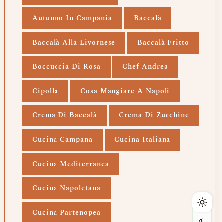
Autunno In Campania
Baccalà
Baccalà Alla Livornese
Baccalà Fritto
Boccuccia Di Rosa
Chef Andrea
Cipolla
Cosa Mangiare A Napoli
Crema Di Baccalà
Crema Di Zucchine
Cucina Campana
Cucina Italiana
Cucina Mediterranea
Cucina Napoletana
Cucina Partenopea