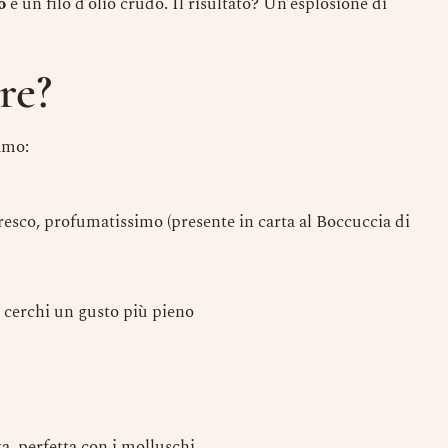
o
e un filo d’olio crudo. Il risultato? Un’esplosione di
E-Mail
re?
Data
iamo:
Ora
resco, profumatissimo (presente in carta al Boccuccia di
Prenota
e cerchi un gusto più pieno
a, perfetta con i molluschi