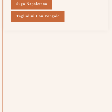
Sugo Napoletano
Tagliolini Con Vongole