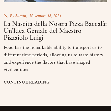
By
Admin
Novembre 13, 2024
La Nascita della Nostra Pizza Baccalà:
Un’Idea Geniale del Maestro
Pizzaiolo Luigi
Food has the remarkable ability to transport us to
different time periods, allowing us to taste history
Prenota un Tavolo
and experience the flavors that have shaped
Ricorda che il Sabato l'ultima
prenotazione disponibile è alle ore
civilizations.
20.15 dalle 20.15 nessun tavolo è a
disposizione per prenotazioni.
C
O
N
T
I
N
U
E
R
E
A
D
I
N
G
Nome
Numero di Persone