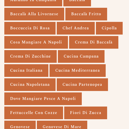
Baccalà Alla Livornese
Baccalà Fritto
Boccuccia Di Rosa
Chef Andrea
Cipolla
Cosa Mangiare A Napoli
Crema Di Baccalà
Crema Di Zucchine
Cucina Campana
Cucina Italiana
Cucina Mediterranea
Cucina Napoletana
Cucina Partenopea
Dove Mangiare Pesce A Napoli
Fettuccelle Con Cozze
Fiori Di Zucca
Genovese
Genovese Di Mare