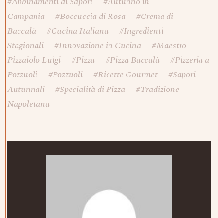
#
Abbinamenti di Sapori
#
Autunno in
Campania
#
Boccuccia di Rosa
#
Crema di
Baccalà
#
Cucina Italiana
#
Ingredienti
Stagionali
#
Innovazione in Cucina
#
Maestro
Pizzaiolo Luigi
#
Pizza
#
Pizza Baccalà
#
Pizzeria a
Pozzuoli
#
Pozzuoli
#
Ricette Gourmet
#
Sapori
Autunnali
#
Specialità di Pizza
#
Tradizione
Napoletana