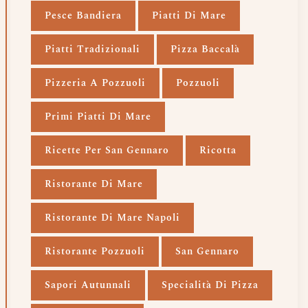
Pesce Bandiera
Piatti Di Mare
Piatti Tradizionali
Pizza Baccalà
Pizzeria A Pozzuoli
Pozzuoli
Primi Piatti Di Mare
Ricette Per San Gennaro
Ricotta
Ristorante Di Mare
Ristorante Di Mare Napoli
Ristorante Pozzuoli
San Gennaro
Sapori Autunnali
Specialità Di Pizza