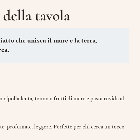
 della tavola
tto che unisca il mare e la terra,
rea.
Prenota un Tavolo
Ricorda che il Sabato l'ultima prenotazione
disponibile è alle ore 20.15 dalle 20.15 nessun
tavolo è a disposizione per prenotazioni.
Nome
on cipolla lenta, tonno o frutti di mare e pasta ruvida al
Numero di Persone
ate, profumate, leggere. Perfette per chi cerca un tocco
Numero di Cellulare