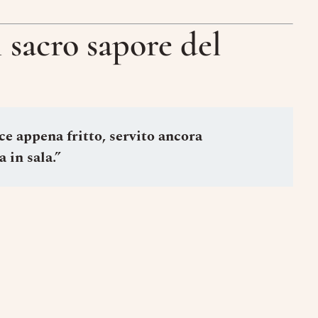
 sacro sapore del
E-Mail
Data
Ora
e appena fritto, servito ancora
 in sala.”
Prenota