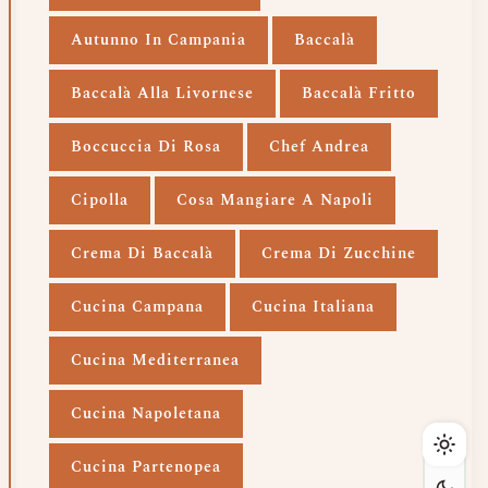
Autunno In Campania
Baccalà
Baccalà Alla Livornese
Baccalà Fritto
Boccuccia Di Rosa
Chef Andrea
Cipolla
Cosa Mangiare A Napoli
Crema Di Baccalà
Crema Di Zucchine
Cucina Campana
Cucina Italiana
Cucina Mediterranea
Cucina Napoletana
Cucina Partenopea