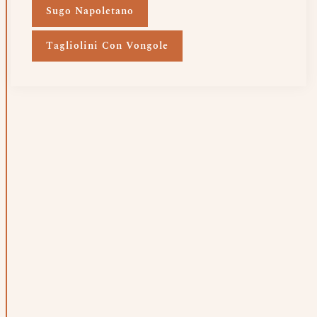
Sugo Napoletano
Tagliolini Con Vongole