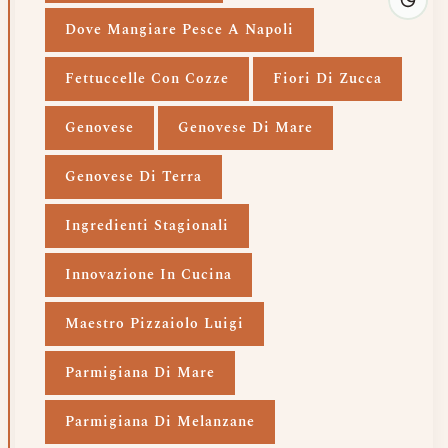
Dove Mangiare Pesce A Napoli
Fettuccelle Con Cozze
Fiori Di Zucca
Genovese
Genovese Di Mare
Genovese Di Terra
Ingredienti Stagionali
Innovazione In Cucina
Maestro Pizzaiolo Luigi
Parmigiana Di Mare
Parmigiana Di Melanzane