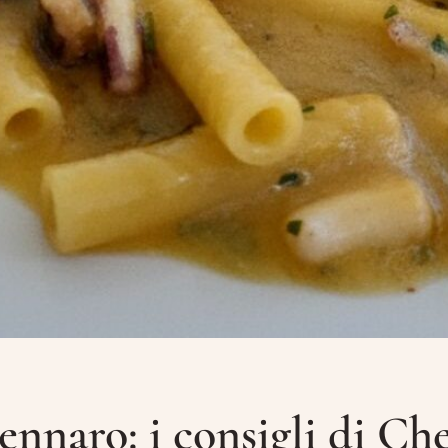
Numero di Cellulare
E-Mail
Data
Ora
Prenota
nnaro: i consigli di Ch