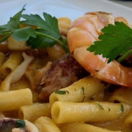
Prenota un Tavolo
Ricorda che il Sabato l'ultima prenotazione
disponibile è alle ore 20.15 dalle 20.15 nessun
tavolo è a disposizione per prenotazioni.
Nome
Numero di Persone