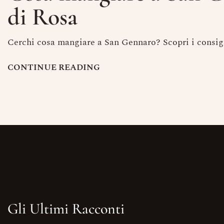
di Rosa
Cerchi cosa mangiare a San Gennaro? Scopri i consigli 
C
O
N
T
I
N
U
E
R
E
A
D
I
N
G
Gli Ultimi Racconti