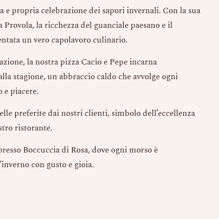
a e propria celebrazione dei sapori invernali. Con la sua
a Provola, la ricchezza del guanciale paesano e il
ventata un vero capolavoro culinario.
vazione, la nostra pizza Cacio e Pepe incarna
alla stagione, un abbraccio caldo che avvolge ogni
 e piacere.
Prenota un Tavolo
Ricorda che il Sabato l'ultima prenotazione
lle preferite dai nostri clienti, simbolo dell’eccellenza
disponibile è alle ore 20.15 dalle 20.15 nessun
stro ristorante.
tavolo è a disposizione per prenotazioni.
Nome
 presso Boccuccia di Rosa, dove ogni morso è
’inverno con gusto e gioia.
Numero di Persone
Numero di Cellulare