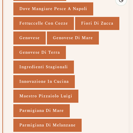
Dove Mangiare Pesce A Napoli
Fettuccelle Con Cozze
Fiori Di Zucca
Genovese
Genovese Di Mare
Genovese Di Terra
Ingredienti Stagionali
Innovazione In Cucina
Maestro Pizzaiolo Luigi
Parmigiana Di Mare
Parmigiana Di Melanzane