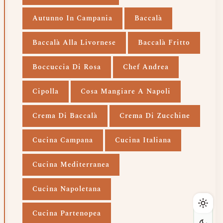
Autunno In Campania
Baccalà
Baccalà Alla Livornese
Baccalà Fritto
Boccuccia Di Rosa
Chef Andrea
Cipolla
Cosa Mangiare A Napoli
Crema Di Baccalà
Crema Di Zucchine
Cucina Campana
Cucina Italiana
Cucina Mediterranea
Cucina Napoletana
Cucina Partenopea