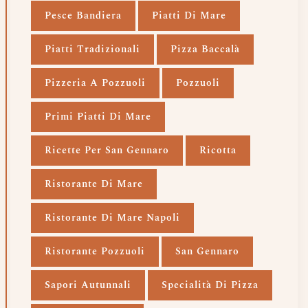
Pesce Bandiera
Piatti Di Mare
Piatti Tradizionali
Pizza Baccalà
Pizzeria A Pozzuoli
Pozzuoli
Primi Piatti Di Mare
Ricette Per San Gennaro
Ricotta
Ristorante Di Mare
Ristorante Di Mare Napoli
Ristorante Pozzuoli
San Gennaro
Sapori Autunnali
Specialità Di Pizza