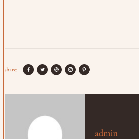
share:
admin