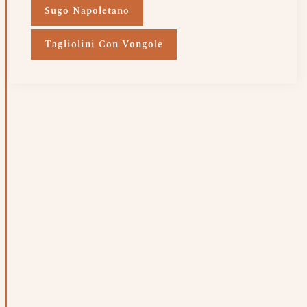
Sugo Napoletano
Tagliolini Con Vongole